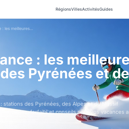
Régions
Villes
Activités
Guides
Ski en France : les meilleures stations des Pyrénées et des Alpes
rance : les meilleur
 des Pyrénées et d
 : stations des Pyrénées, des Alpes et du Massif
les, pistes, forfaits et conseils pour vos vacances 