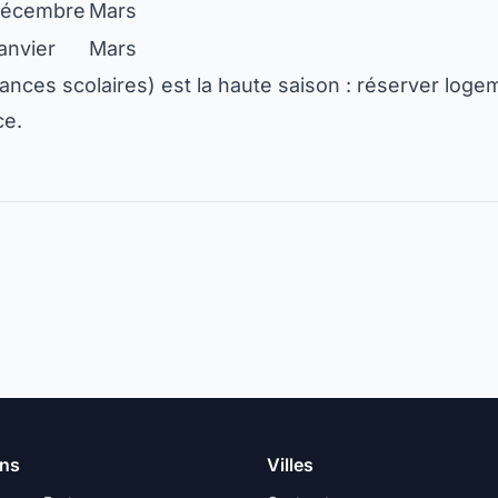
écembre
Mars
anvier
Mars
nces scolaires) est la haute saison : réserver logem
ce.
ons
Villes