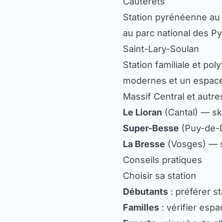
Cauterets
Station pyrénéenne au 
au parc national des P
Saint-Lary-Soulan
Station familiale et po
modernes et un espace
Massif Central et autre
Le Lioran
(Cantal) — sk
Super-Besse
(Puy-de-D
La Bresse
(Vosges) — sk
Conseils pratiques
Choisir sa station
Débutants
: préférer s
Familles
: vérifier esp