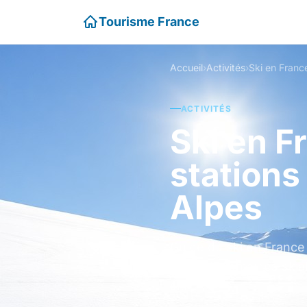
Tourisme France
Accueil
›
Activités
›
ACTIVITÉS
Ski en F
stations
Alpes
Guide du ski en France
Central. Domaines skiab
ski.