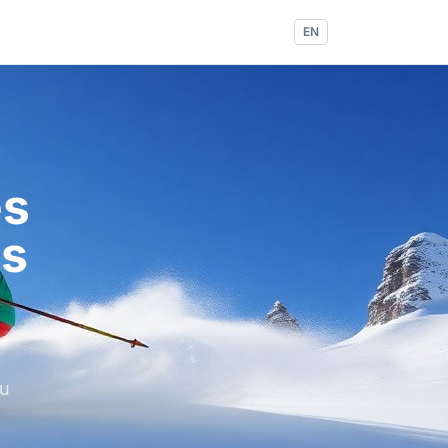
EN
es
es
au