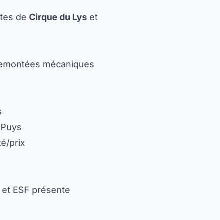
stes de
Cirque du Lys
et
 remontées mécaniques
s
 Puys
é/prix
s et ESF présente