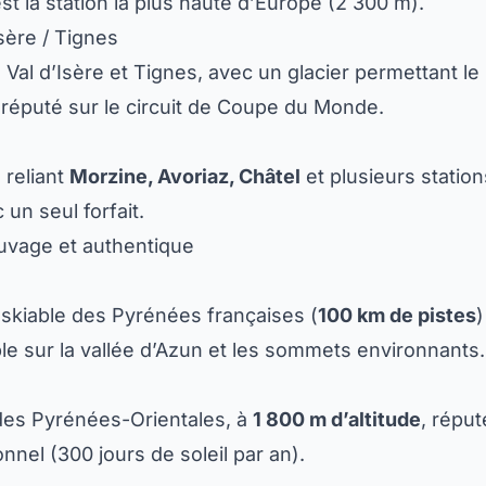
t la station la plus haute d’Europe (2 300 m).
Isère / Tignes
 Val d’Isère et Tignes, avec un glacier permettant le
 réputé sur le circuit de Coupe du Monde.
 reliant
Morzine, Avoriaz, Châtel
et plusieurs statio
un seul forfait.
uvage et authentique
skiable des Pyrénées françaises (
100 km de pistes
e sur la vallée d’Azun et les sommets environnants.
des Pyrénées-Orientales, à
1 800 m d’altitude
, répu
nnel (300 jours de soleil par an).