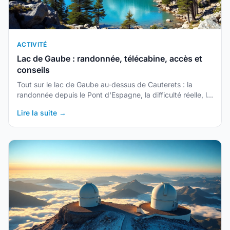
ACTIVITÉ
Lac de Gaube : randonnée, télécabine, accès et
conseils
Tout sur le lac de Gaube au-dessus de Cauterets : la
randonnée depuis le Pont d'Espagne, la difficulté réelle, le
télésiège, le parking, le lac en hiver et la suite vers le
Lire la suite →
refuge des Oulettes.