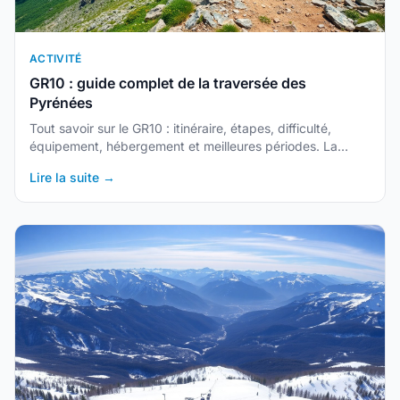
ACTIVITÉ
GR10 : guide complet de la traversée des
Pyrénées
Tout savoir sur le GR10 : itinéraire, étapes, difficulté,
équipement, hébergement et meilleures périodes. La
traversée intégrale des Pyrénées de l'Atlantique à la
Lire la suite →
Méditerranée.