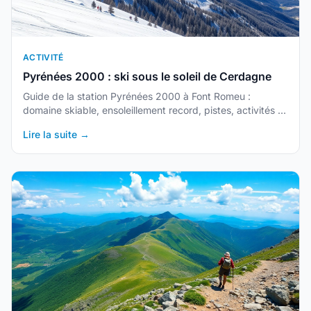
ACTIVITÉ
Pyrénées 2000 : ski sous le soleil de Cerdagne
Guide de la station Pyrénées 2000 à Font Romeu :
domaine skiable, ensoleillement record, pistes, activités et
accès. La station la plus ensoleillée des Pyrénées
Lire la suite →
françaises.