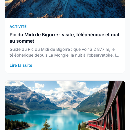
ACTIVITÉ
Pic du Midi de Bigorre : visite, téléphérique et nuit
au sommet
Guide du Pic du Midi de Bigorre : que voir à 2 877 m, le
téléphérique depuis La Mongie, la nuit à l'observatoire, la
montée à pied depuis le Tourmalet et le meilleur moment
Lire la suite →
pour y aller.