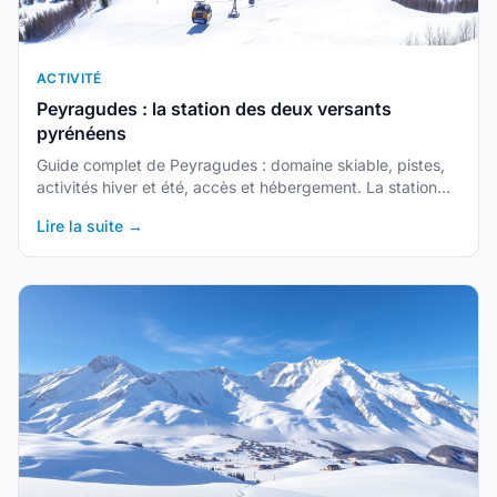
ACTIVITÉ
Peyragudes : la station des deux versants
pyrénéens
Guide complet de Peyragudes : domaine skiable, pistes,
activités hiver et été, accès et hébergement. La station
franco-pyrénéenne entre Hautes-Pyrénées et Haute-
Lire la suite →
Garonne.