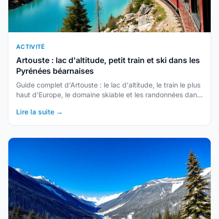
ACTIVITÉ
Artouste : lac d'altitude, petit train et ski dans les
Pyrénées béarnaises
Guide complet d'Artouste : le lac d'altitude, le train le plus
haut d'Europe, le domaine skiable et les randonnées dans
la vallée d'Ossau. Une destination unique des Pyrénées-
Lire la suite →
Atlantiques.