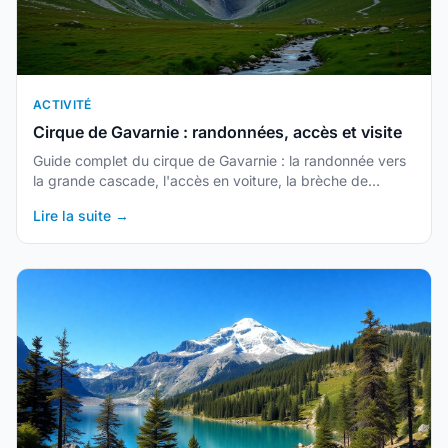
ACTIVITÉ
Cirque de Gavarnie : randonnées, accès et visite
Guide complet du cirque de Gavarnie : la randonnée vers
la grande cascade, l'accès en voiture, la brèche de
Roland, le cirque en hiver et les conseils pour éviter la
Lire la suite →
foule.