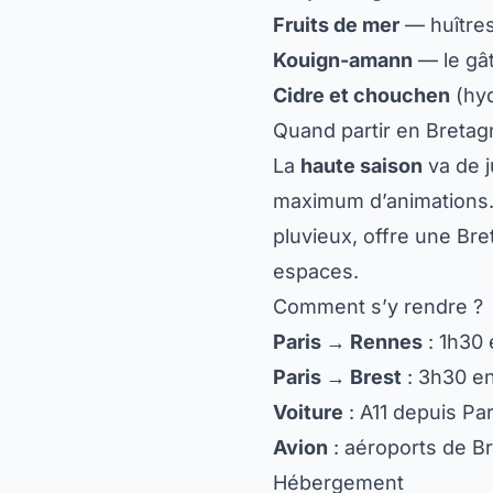
Fruits de mer
— huîtres
Kouign-amann
— le gât
Cidre et chouchen
(hyd
Quand partir en Bretag
La
haute saison
va de j
maximum d’animations. P
pluvieux, offre une Br
espaces.
Comment s’y rendre ?
Paris → Rennes
: 1h30
Paris → Brest
: 3h30 e
Voiture
: A11 depuis Pa
Avion
: aéroports de B
Hébergement