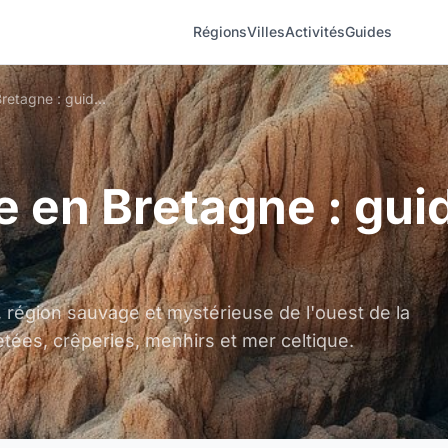
Régions
Villes
Activités
Guides
Tourisme en Bretagne : guide complet
 en Bretagne : gui
 région sauvage et mystérieuse de l'ouest de la
tées, crêperies, menhirs et mer celtique.