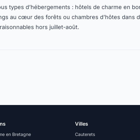
us types d’hébergements : hôtels de charme en bor
ngs au cœur des forêts ou chambres d’hôtes dans de
 raisonnables hors juillet-août.
ons
Villes
me en Bretagne
Cauterets