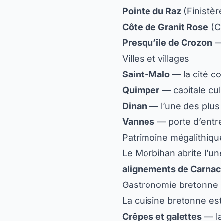
Pointe du Raz
(Finistèr
Côte de Granit Rose
(C
Presqu’île de Crozon
— 
Villes et villages
Saint-Malo
— la cité c
Quimper
— capitale cul
Dinan
— l’une des plus 
Vannes
— porte d’entr
Patrimoine mégalithiqu
Le Morbihan abrite l’u
alignements de Carnac
Gastronomie bretonne
La cuisine bretonne es
Crêpes et galettes
— la