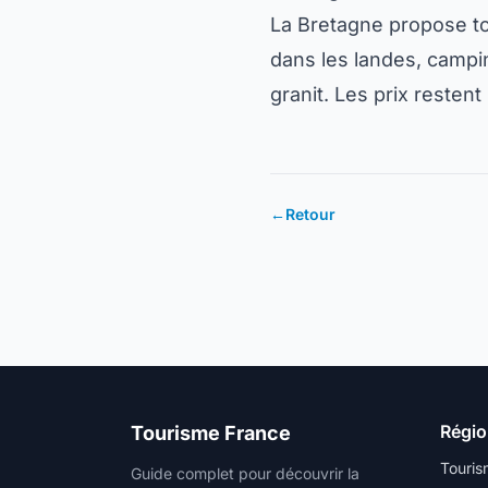
La Bretagne propose to
dans les landes, campi
granit. Les prix restent
←
Retour
Régi
Tourisme France
Touris
Guide complet pour découvrir la