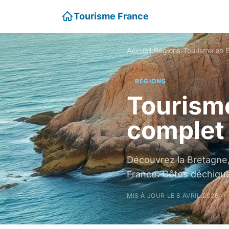
Tourisme France
Accueil
›
Régions
›
RÉGIONS
Tourisme
complet
Découvrez la Bretagne,
France. Côtes déchique
MIS À JOUR LE 8 AVRIL 2026