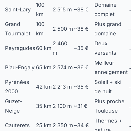
100
Domaine
Saint-Lary
2 515 m
~38 €
km
complet
Grand
100
Plus grand
2 500 m
~38 €
Tourmalet
km
domaine
2 460
Deux
Peyragudes
60 km
~35 €
m
versants
Meilleur
Piau-Engaly
65 km
2 574 m
~36 €
enneigement
Pyrénées
Soleil + ski
42 km
2 213 m
~35 €
2000
de nuit
Guzet-
Plus proche
35 km
2 100 m
~31 €
Neige
Toulouse
Thermes +
Cauterets
25 km
2 350 m
~34 €
nature