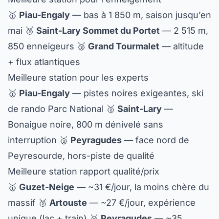
🥇
Piau-Engaly
— bas à 1 850 m, saison jusqu’en
mai 🥈
Saint-Lary Sommet du Portet
— 2 515 m,
850 enneigeurs 🥉
Grand Tourmalet
— altitude
+ flux atlantiques
Meilleure station pour les experts
🥇
Piau-Engaly
— pistes noires exigeantes, ski
de rando Parc National 🥈
Saint-Lary
—
Bonaigue noire, 800 m dénivelé sans
interruption 🥉
Peyragudes
— face nord de
Peyresourde, hors-piste de qualité
Meilleure station rapport qualité/prix
🥇
Guzet-Neige
— ~31 €/jour, la moins chère du
massif 🥈
Artouste
— ~27 €/jour, expérience
unique (lac + train) 🥉
Peyragudes
— ~35