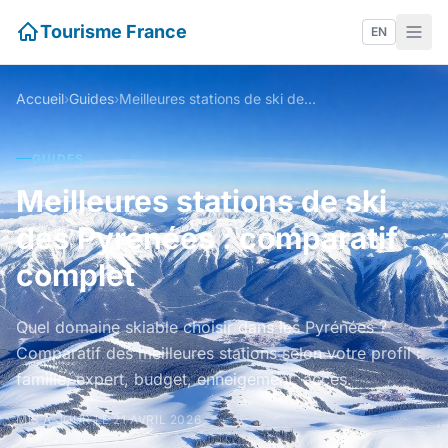
Tourisme France
EN
Accueil
›
Guides
›
Meilleures stations de ski des Pyrénées : comparatif complet
GUIDES
Meilleures stations de ski
des Pyrénées : comparatif
complet
Quel domaine skiable choisir dans les Pyrénées ?
Comparatif des meilleures stations selon votre profil :
famille, expert, budget, enneigement, accès.
MIS À JOUR LE 21 AVRIL 2026