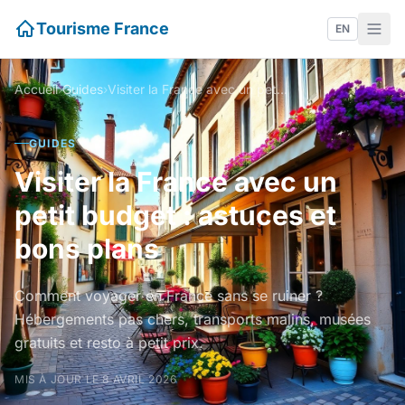
Tourisme France
EN
Accueil
›
Guides
›
Visiter la France avec un petit budget : astuces et bons plans
GUIDES
Visiter la France avec un
petit budget : astuces et
bons plans
Comment voyager en France sans se ruiner ?
Hébergements pas chers, transports malins, musées
gratuits et resto à petit prix.
MIS À JOUR LE 8 AVRIL 2026